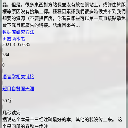
晶。但是，很多東西對方站長並沒有放在網站上，或許由於版
權等原因沒有搜集上傳。種種因素讓我們很多時候找不到我們
想要的資源（不要提百度，你看看哪些可以第一頁直接點擊免
費下載且無廣告的鏈接。話說回來谷…
数据库
研究方法
再放两本书
2021-3-05 0:35
|
384
|
0
|
语言学相关链接
|
題目自擬闖天涯
39 字
|
几秒读完
据说这个本是十三经注疏最好的本，其他的我没传上来。 这
个是四册的春秋左传注