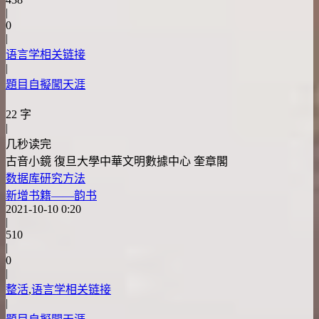
|
0
|
语言学相关链接
|
題目自擬闖天涯
22 字
|
几秒读完
古音小鏡 復旦大學中華文明數據中心 奎章閣
数据库
研究方法
新增书籍——韵书
2021-10-10 0:20
|
510
|
0
|
整活
,
语言学相关链接
|