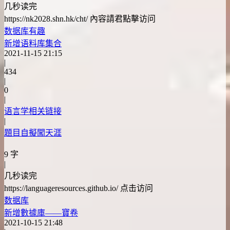
几秒读完
https://nk2028.shn.hk/cht/ 內容請君點擊访问
数据库
有趣
新增语料库集合
2021-11-15 21:15
|
434
|
0
|
语言学相关链接
|
題目自擬闖天涯
9 字
|
几秒读完
https://languageresources.github.io/ 点击访问
数据库
新增數據庫——寶卷
2021-10-15 21:48