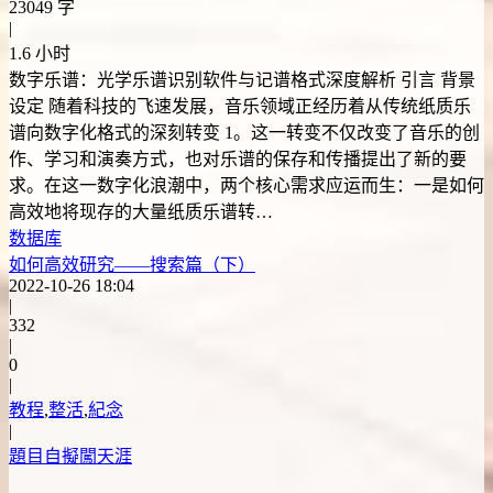
23049 字
|
1.6 小时
数字乐谱：光学乐谱识别软件与记谱格式深度解析 引言 背景
设定 随着科技的飞速发展，音乐领域正经历着从传统纸质乐
谱向数字化格式的深刻转变 1。这一转变不仅改变了音乐的创
作、学习和演奏方式，也对乐谱的保存和传播提出了新的要
求。在这一数字化浪潮中，两个核心需求应运而生：一是如何
高效地将现存的大量纸质乐谱转…
数据库
如何高效研究——搜索篇（下）
2022-10-26 18:04
|
332
|
0
|
教程
,
整活
,
紀念
|
題目自擬闖天涯