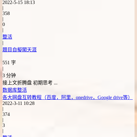
2022-5-15 18:13
|
358
|
0
|
整活
|
題目自擬闖天涯
551 字
|
3 分钟
接上文折腾盘 初期思考 ...
数据库
整活
各大网盘互转教程（百度，阿里，onedrive，Google drive等）
2022-3-11 10:28
|
374
|
3
|