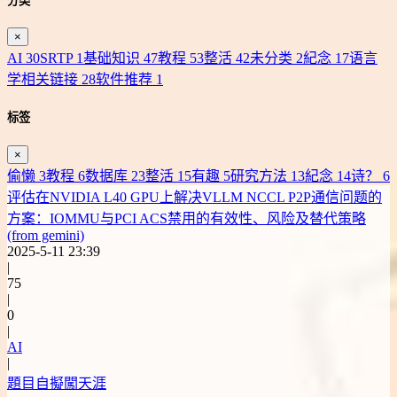
分类
×
AI
30
SRTP
1
基础知识
47
教程
53
整活
42
未分类
2
紀念
17
语言
学相关链接
28
软件推荐
1
标签
×
偷懒
3
教程
6
数据库
23
整活
15
有趣
5
研究方法
13
紀念
14
诗？
6
评估在NVIDIA L40 GPU上解决VLLM NCCL P2P通信问题的
方案：IOMMU与PCI ACS禁用的有效性、风险及替代策略
(from gemini)
2025-5-11 23:39
|
75
|
0
|
AI
|
題目自擬闖天涯