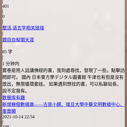
|
401
|
0
|
整活
,
语言学相关链接
|
題目自擬闖天涯
85 字
|
1 分钟内
寶卷是用人話講佛經的書，我到處尋找，發現了一些。點擊訪
問即可。 國內 日本東方學デジタル圖書館 牛津也有但是沒有
放出，無限循環套娃。 如果遇到想找的書，可以私聊站長，
說不定我有。
数据库
有趣
新增幾個數據庫——古音小鏡、復旦大學中華文明數據中心、
奎章閣
2021-10-14 22:54
|
438