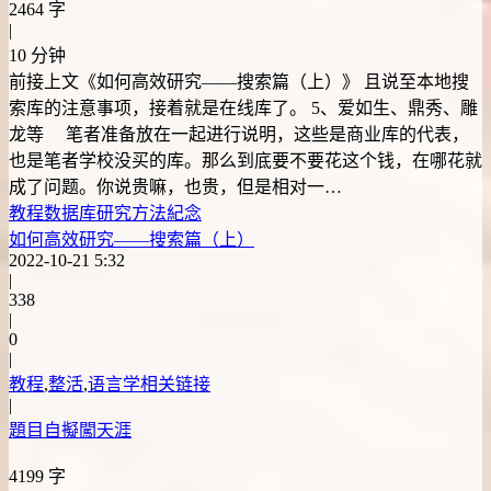
2464 字
|
10 分钟
前接上文《如何高效研究——搜索篇（上）》 且说至本地搜
索库的注意事项，接着就是在线库了。 5、爱如生、鼎秀、雕
龙等 笔者准备放在一起进行说明，这些是商业库的代表，
也是笔者学校没买的库。那么到底要不要花这个钱，在哪花就
成了问题。你说贵嘛，也贵，但是相对一…
教程
数据库
研究方法
紀念
如何高效研究——搜索篇（上）
2022-10-21 5:32
|
338
|
0
|
教程
,
整活
,
语言学相关链接
|
題目自擬闖天涯
4199 字