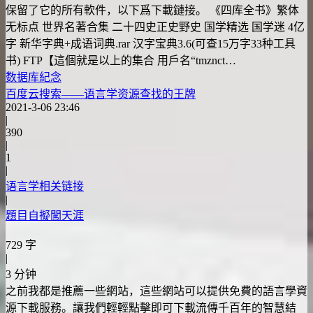
保留了它的所有軟件，以下爲下載鏈接。 《四库全书》繁体
无标点 世界名著合集 二十四史正史野史 国学精选 国学迷 4亿
字 新华字典+成语词典.rar 汉字宝典3.6(可查15万字33种工具
书) FTP【這個就是以上的集合 用戶名“tmznct…
数据库
紀念
百度云搜索——语言学资源查找的王牌
2021-3-06 23:46
|
390
|
1
|
语言学相关链接
|
題目自擬闖天涯
729 字
|
3 分钟
之前我都是推薦一些網站，這些網站可以提供免費的語言學資
源下載服務。讓我們輕輕點擊即可下載流傳千百年的智慧結