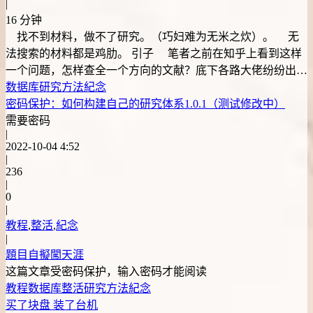
|
16 分钟
找不到材料，做不了研究。（巧妇难为无米之炊）。 无
法搜索的材料都是鸡肋。 引子 笔者之前在知乎上看到这样
一个问题，怎样查全一个方向的文献？底下各路大佬纷纷出…
数据库
研究方法
紀念
密码保护：如何构建自己的研究体系1.0.1（测试修改中）
需要密码
|
2022-10-04 4:52
|
236
|
0
|
教程
,
整活
,
紀念
|
題目自擬闖天涯
这篇文章受密码保护，输入密码才能阅读
教程
数据库
整活
研究方法
紀念
买了块盘 装了台机