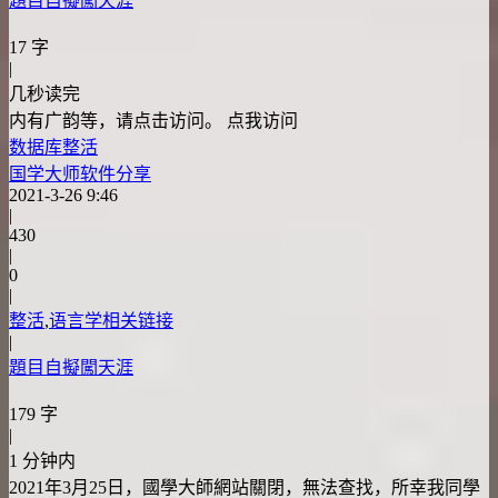
題目自擬闖天涯
17 字
|
几秒读完
内有广韵等，请点击访问。 点我访问
数据库
整活
国学大师软件分享
2021-3-26 9:46
|
430
|
0
|
整活
,
语言学相关链接
|
題目自擬闖天涯
179 字
|
1 分钟内
2021年3月25日，國學大師網站關閉，無法查找，所幸我同學