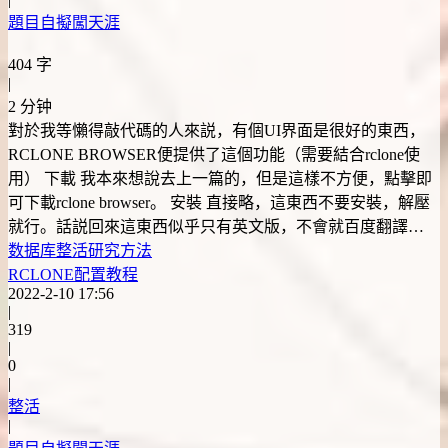
題目自擬闖天涯
404 字
|
2 分钟
對於我等懶得敲代碼的人來説，有個UI界面是很好的東西，
RCLONE BROWSER便提供了這個功能（需要結合rclone使
用） 下載 我本來想說去上一篇的，但是這樣不方便，點擊即
可下載rclone browser。 安裝 直接略，這東西不要安裝，解壓
就行。話説回來這東西似乎只有英文版，不會就百度翻譯…
数据库
整活
研究方法
RCLONE配置教程
2022-2-10 17:56
|
319
|
0
|
整活
|