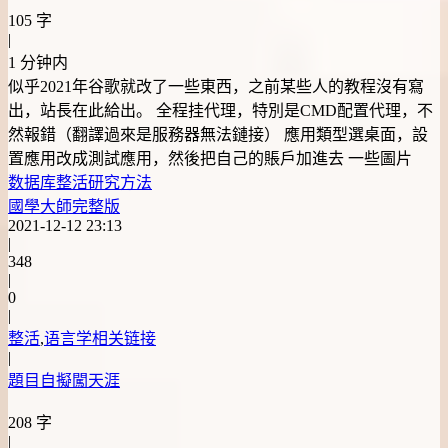
105 字
|
1 分钟内
似乎2021年谷歌就改了一些東西，之前某些人的教程沒有寫
出，站長在此給出。 全程挂代理，特別是CMD配置代理，不
然報錯（翻譯過來是服務器無法鏈接） 應用類型選桌面，設
置應用改成測試應用，然後把自己的賬戶加進去 一些圖片
数据库
整活
研究方法
國學大師完整版
2021-12-12 23:13
|
348
|
0
|
整活
,
语言学相关链接
|
題目自擬闖天涯
208 字
|