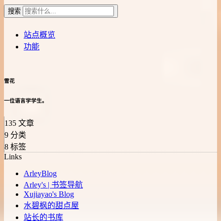
搜索
站点概览
功能
雪花
一位语言学学生。
135
文章
9
分类
8
标签
Links
ArleyBlog
Arley's | 书签导航
Xujiayao's Blog
水碧枫的甜点屋
站长的书库