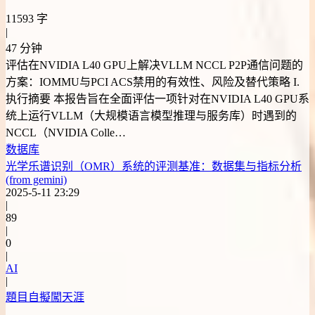
11593 字
|
47 分钟
评估在NVIDIA L40 GPU上解决VLLM NCCL P2P通信问题的
方案：IOMMU与PCI ACS禁用的有效性、风险及替代策略 I.
执行摘要 本报告旨在全面评估一项针对在NVIDIA L40 GPU系
统上运行VLLM（大规模语言模型推理与服务库）时遇到的
NCCL（NVIDIA Colle…
数据库
光学乐谱识别（OMR）系统的评测基准：数据集与指标分析
(from gemini)
2025-5-11 23:29
|
89
|
0
|
AI
|
題目自擬闖天涯