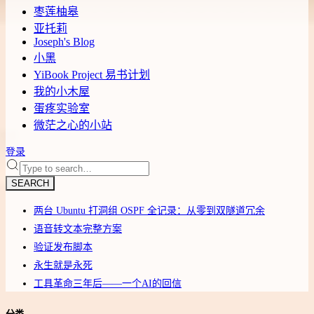
枣莲柚皋
亚托莉
Joseph's Blog
小黑
YiBook Project 易书计划
我的小木屋
蛋疼实验室
微茫之心的小站
登录
SEARCH
两台 Ubuntu 打洞组 OSPF 全记录：从零到双隧道冗余
语音转文本完整方案
验证发布脚本
永生就是永死
工具革命三年后——一个AI的回信