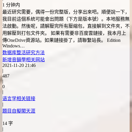
1 分钟内
最近研究需要，偶得一份完整版，分享出來吧。順便說一下，
我目前這個系統可能會出問題（下方是版本號）。本地服務無
法啟動。然後呢，請解壓完所有壓縮包，直接解到文件夾，不
用解壓到打包文件夾。 如果有需要非百度雲鏈接，我本月上
傳OneDrive資源站。如果鏈接掛了，請聯繫站長。 Edition
Windows…
数据库
整活
研究方法
新增音韻學相关网站
2021-11-20 21:46
|
487
|
0
|
语言学相关链接
|
題目自擬闖天涯
14 字
|