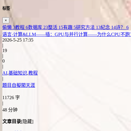
标签
×
偷懒
3
教程
6
数据库
23
整活
15
有趣
5
研究方法
13
紀念
14
诗？
6
语言·计算&LLM——插：GPU与并行计算——为什么CPU不跑Trans
2026-5-25 17:35
|
19
|
0
|
AI
,
基础知识
,
教程
|
題目自擬闖天涯
11726 字
|
48 分钟
文章目录
[隐藏]