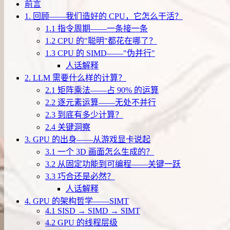
前言
1. 回顾——我们造好的 CPU，它怎么干活？
1.1 指令周期——一条接一条
1.2 CPU 的"聪明"都花在哪了？
1.3 CPU 的 SIMD——"伪并行"
人话解释
2. LLM 需要什么样的计算？
2.1 矩阵乘法——占 90% 的运算
2.2 逐元素运算——无处不并行
2.3 到底有多少计算？
2.4 关键洞察
3. GPU 的出身——从游戏显卡说起
3.1 一个 3D 画面怎么生成的？
3.2 从固定功能到可编程——关键一跃
3.3 巧合还是必然？
人话解释
4. GPU 的架构哲学——SIMT
4.1 SISD → SIMD → SIMT
4.2 GPU 的线程层级