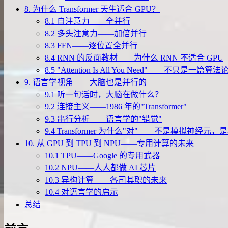
8. 为什么 Transformer 天生适合 GPU？
8.1 自注意力——全并行
8.2 多头注意力——加倍并行
8.3 FFN——逐位置全并行
8.4 RNN 的反面教材——为什么 RNN 不适合 GPU
8.5 "Attention Is All You Need"——不只是一篇算法
9. 语言学视角——大脑也是并行的
9.1 听一句话时，大脑在做什么？
9.2 连接主义——1986 年的"Transformer"
9.3 串行分析——语言学的"错觉"
9.4 Transformer 为什么"对"——不是模拟神经元
10. 从 GPU 到 TPU 到 NPU——专用计算的未来
10.1 TPU——Google 的专用武器
10.2 NPU——人人都做 AI 芯片
10.3 异构计算——各司其职的未来
10.4 对语言学的启示
总结