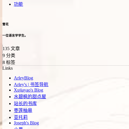
功能
雪花
一位语言学学生。
135
文章
9
分类
8
标签
Links
ArleyBlog
Arley's | 书签导航
Xujiayao's Blog
水碧枫的甜点屋
站长的书库
枣莲柚皋
亚托莉
Joseph's Blog