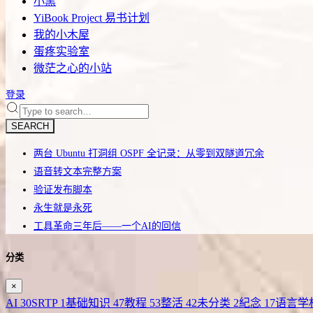
小黑
YiBook Project 易书计划
我的小木屋
蛋疼实验室
微茫之心的小站
登录
SEARCH
两台 Ubuntu 打洞组 OSPF 全记录：从零到双隧道冗余
语音转文本完整方案
验证发布脚本
永生就是永死
工具革命三年后——一个AI的回信
分类
×
AI
30
SRTP
1
基础知识
47
教程
53
整活
42
未分类
2
紀念
17
语言学