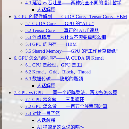
4.3 延迟 vs 吞吐量——两种完全不同的设计哲学
人话解释
5. GPU 的硬件解剖——CUDA Core、Tensor Core、HBM
5.1 CUDA Core——GPU 的"ALU"
5.2 Tensor Core——真正的 AI 加速器
5.3 浮点精度——为什么不需要算那么细
5.4 GPU 的内存——HBM
5.5 Shared Memory——GPU 的"工作台草稿纸"
6. GPU 怎么"跑程序"——从 CUDA 到 Kernel
6.1 CPU 是经理，GPU 是工厂
6.2 Kernel、Grid、Block、Thread
6.3 数据传输——隐形的瓶颈
人话解释
7. CPU vs GPU——同一个矩阵乘法，两边各怎么算
7.1 CPU 怎么做——三重循环
7.2 GPU 怎么做——一百万个线程同时算
7.3 对比一目了然
人话解释
AI 猫娘是这么说的喵～