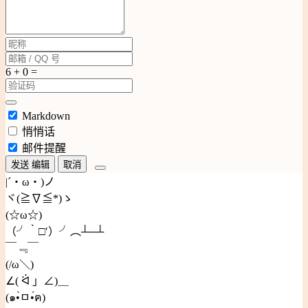
Markdown
悄悄话
邮件提醒
发送
编辑
取消
|´・ω・)ノ
ヾ(≧∇≦*)ゝ
(☆ω☆)
（╯‵□′）╯︵┴─┴
￣﹃￣
(/ω＼)
∠( ᐛ 」∠)＿
(๑•̀ㅁ•́ฅ)