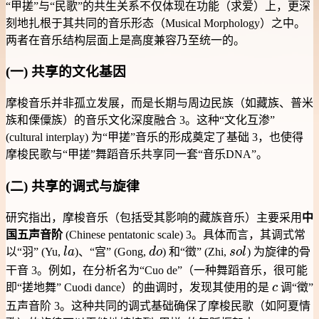
“甲搓”与“民歌”的共生关系不仅体现在功能（求爱）上，更深
刻地扎根于其共同的音乐形态（Musical Morphology）之中。
两者在音乐结构层面上是高度兼容乃至统一的。
(一) 共享的文化基因
摩梭音乐并非孤立发展，而是长期与周边民族（如藏族、普米
族和傈僳族）的音乐文化深度融合 3。这种“文化互渗”
(cultural interplay) 为“甲搓”音乐的形成奠定了基础 3，也使得
摩梭民歌与“甲搓”舞蹈音乐共享同一套“音乐DNA”。
(二) 共享的调式与旋律
研究指出，摩梭音乐（包括受其影响的藏族音乐）主要采用
中
国五声音阶
(Chinese pentatonic scale) 3。具体而言，其调式常
la
do
sol
以“羽” (Yu,
l
a
)、“宫” (Gong,
d
o
) 和“徵” (Zhi,
s
o
l
) 为旋律的骨
干音 3。例如，在分析名为“Cuo de”（一种舞蹈音乐，很可能
c
即“搓地舞” Cuodi dance）的曲调时，发现其使用的是
c
调“徵”
五声音阶 3。这种共同的调式基础确保了摩梭民歌（如阿夏情