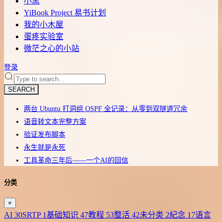
小黑
YiBook Project 易书计划
我的小木屋
蛋疼实验室
微茫之心的小站
登录
SEARCH
两台 Ubuntu 打洞组 OSPF 全记录：从零到双隧道冗余
语音转文本完整方案
验证发布脚本
永生就是永死
工具革命三年后——一个AI的回信
分类
×
AI
30
SRTP
1
基础知识
47
教程
53
整活
42
未分类
2
紀念
17
语言