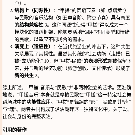
心）。
结构上（同源性）
：“甲搓”的舞蹈节奏（如“点踏步”）
与民歌的音乐结构（如五声音阶、附点节奏）具有高度
的
结构兼容性
3。这种同源性使得“甲搓”得以成为一个
模块化的舞蹈框架，能够灵活地“调用”不同类型和情绪
的民歌，以适应不同场合的需求。
演变上（适应性）
：在当代旅游业的冲击下，这种共生
关系展现了其韧性。虽然其传统的社会功能（走婚）已
被“去功能化” 10，但“甲搓-民歌”的
表演形式
却被保留下
来，并与新的经济功能（旅游创收、文化传承）形成了
新的共生
2。
综上所述，“甲搓”音乐与“民歌”并非两种独立的艺术。更准确
地说，“甲搓音乐”本身就是摩梭民歌在“甲搓”这一特定社会舞
蹈场域中的
功能性应用
。“甲搓”是舞蹈的“形”，民歌是其“声”
与“魂”。两者共同构成了泸沽湖畔这一独特文化中，关于爱、
社会与身份的完整表达。
引用的著作