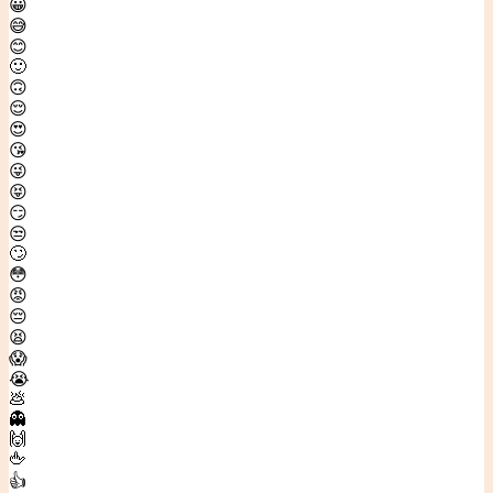
😀
😅
😊
🙂
🙃
😌
😍
😘
😜
😝
😏
😒
🙄
😳
😡
😔
😫
😱
😭
💩
👻
🙌
🖕
👍