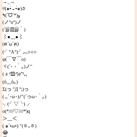
→_→
୧(๑•̀⌄•́๑)૭
٩(ˊᗜˋ*)و
(ノ°ο°)ノ
(´இ皿இ｀)
⌇●﹏●⌇
(ฅ´ω`ฅ)
(╯°A°)╯︵○○○
φ(￣∇￣o)
ヾ(´･ ･｀｡)ノ"
( ง ᵒ̌皿ᵒ̌)ง⁼³₌₃
(ó﹏ò｡)
Σ(っ °Д °;)っ
( ,,´･ω･)ﾉ"(´っω･｀｡)
╮(╯▽╰)╭
o(*////▽////*)q
＞﹏＜
( ๑´•ω•) "(ㆆᴗㆆ)
😂