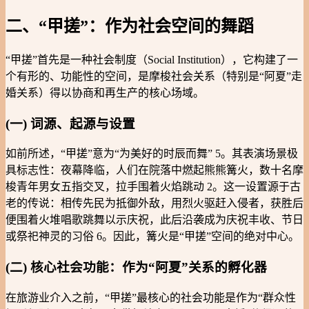
二、“甲搓”：作为社会空间的舞蹈
“甲搓”首先是一种社会制度（Social Institution），它构建了一
个有形的、功能性的空间，是摩梭社会关系（特别是“阿夏”走
婚关系）得以协商和再生产的核心场域。
(一) 词源、起源与设置
如前所述，“甲搓”意为“为美好的时辰而舞” 5。其表演场景极
具标志性：夜幕降临，人们在院落中燃起熊熊篝火，数十名摩
梭青年男女五指交叉，拉手围着火焰跳动 2。这一设置源于古
老的传说：相传先民为抵御外敌，用烈火驱赶入侵者，获胜后
便围着火堆唱歌跳舞以示庆祝，此后沿袭成为庆祝丰收、节日
或祭祀神灵的习俗 6。因此，篝火是“甲搓”空间的绝对中心。
(二) 核心社会功能：作为“阿夏”关系的孵化器
在旅游业介入之前，“甲搓”最核心的社会功能是作为“群众性