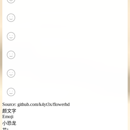
Source: github.com/k4yt3x/flowerhd
颜文字
Emoji
小恐龙