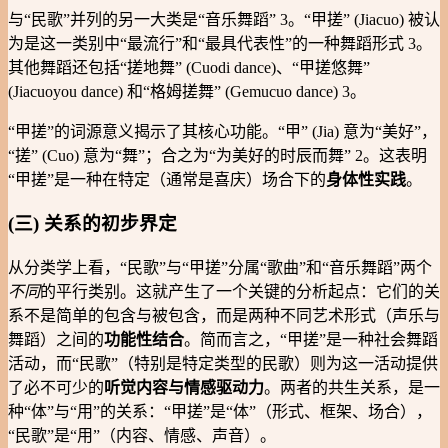
与“民歌”并列的另一大类是“音乐舞蹈” 3。“甲搓” (Jiacuo) 被认
为是这一类别中“最流行”和“最具代表性”的一种舞蹈形式 3。
其他舞蹈还包括“搓地舞” (Cuodi dance)、“甲搓悠舞”
(Jiacuoyou dance) 和“格姆搓舞” (Gemucuo dance) 3。
“甲搓”的词源意义揭示了其核心功能。“甲” (Jia) 意为“美好”，
“搓” (Cuo) 意为“舞”；合之为“为美好的时辰而舞” 2。这表明
“甲搓”是一种在特定（通常是喜庆）场合下的
身体性实践
。
(三) 关系的初步界定
从分类学上看，“民歌”与“甲搓”分属“歌曲”和“音乐舞蹈”两个
不同
的平行类别。这就产生了一个关键的分析起点：它们的关
系不是简单的包含与被包含，而是两种不同艺术形式（声乐与
舞蹈）之间的
功能性结合
。简而言之，“甲搓”是一种社会舞蹈
活动，而“民歌”（特别是特定类型的民歌）则为这一活动提供
了必不可少的
听觉内容与情感驱动力
。两者的共生关系，是一
种“体”与“用”的关系：“甲搓”是“体”（形式、框架、场合），
“民歌”是“用”（内容、情感、声音）。