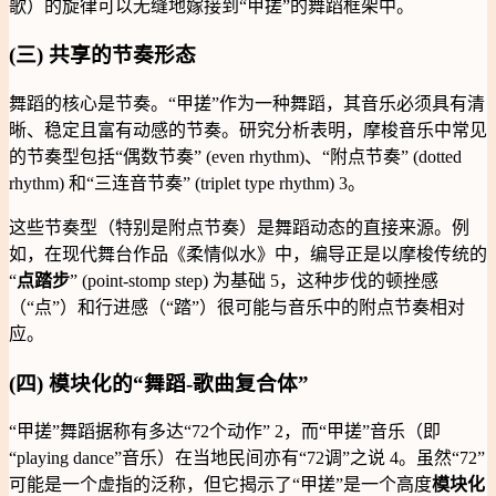
歌）的旋律可以无缝地嫁接到“甲搓”的舞蹈框架中。
(三) 共享的节奏形态
舞蹈的核心是节奏。“甲搓”作为一种舞蹈，其音乐必须具有清
晰、稳定且富有动感的节奏。研究分析表明，摩梭音乐中常见
的节奏型包括“偶数节奏” (even rhythm)、“附点节奏” (dotted
rhythm) 和“三连音节奏” (triplet type rhythm) 3。
这些节奏型（特别是附点节奏）是舞蹈动态的直接来源。例
如，在现代舞台作品《柔情似水》中，编导正是以摩梭传统的
“
点踏步
” (point-stomp step) 为基础 5，这种步伐的顿挫感
（“点”）和行进感（“踏”）很可能与音乐中的附点节奏相对
应。
(四) 模块化的“舞蹈-歌曲复合体”
“甲搓”舞蹈据称有多达“72个动作” 2，而“甲搓”音乐（即
“playing dance”音乐）在当地民间亦有“72调”之说 4。虽然“72”
可能是一个虚指的泛称，但它揭示了“甲搓”是一个高度
模块化