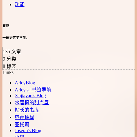
功能
雪花
一位语言学学生。
135
文章
9
分类
8
标签
Links
ArleyBlog
Arley's | 书签导航
Xujiayao's Blog
水碧枫的甜点屋
站长的书库
枣莲柚皋
亚托莉
Joseph's Blog