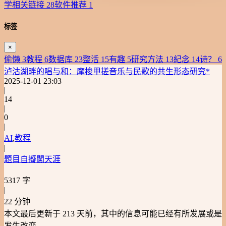
学相关链接
28
软件推荐
1
标签
×
偷懒
3
教程
6
数据库
23
整活
15
有趣
5
研究方法
13
紀念
14
诗？
6
泸沽湖畔的唱与和：摩梭甲搓音乐与民歌的共生形态研究*
2025-12-01 23:03
|
14
|
0
|
AI
,
教程
|
題目自擬闖天涯
5317 字
|
22 分钟
本文最后更新于 213 天前，其中的信息可能已经有所发展或是
发生改变。