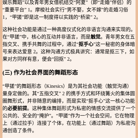
娱乐舞蹈”以及青年男女借机结交“阿夏”（即“走婚”伴侣）的
“重要平台” 1。摩梭社会实行“男不娶，女不嫁”的走婚习俗
1，“甲搓”即是这一制度得以实践的“桥梁” 2。
这种社会功能是通过一种高度仪式化的非语言沟通来实现的。
在“甲搓”中，核心的互动并非语言，而是
触觉
。青年男女在五
指交叉、携手共舞的过程中，通过“
抠手心
”这一秘密的身体暗
号来表达爱意 2。这种沟通方式极具讲究：通常是抠三下，如
果对方同样有意，便会“回抠” 2。
(三) 作为社会界面的舞蹈形态
“甲搓”的舞蹈形态（Kinesics）是为其社会功能（触觉沟通）
量身定做的。其“五指交叉” 2 的携手方式和环绕篝火的集体圆
圈舞形式，并非随意的编排，而是实现“抠手心”这一核心功能
的
必要前提
。这种集体舞蹈形式为私密的情感交流提供了一个
公共的、安全的“掩护”。“甲搓”作为一个社会空间，它在物理
上（通过拉手）连接了个体，在功能上（通过舞蹈）为私密沟
通创造了条件。