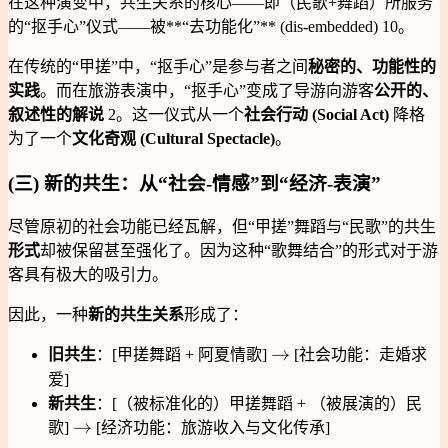
在这种演变中，共生关系的核心——即（民歌+舞蹈）所服务
的“抠手心”仪式——被**“去功能化”** (dis-embedded) 10。
在传统的“甲搓”中，“抠手心”是参与者之间
秘密的、功能性的
实践
。而在旅游表演中，“抠手心”变成了导游向游客
公开的、
叙述性的解说
2。这一仪式从一个
社会行动 (Social Act)
降格
为了一个
文化奇观 (Cultural Spectacle)
。
(三) 新的共生：从“社会-情感”到“经济-表演”
尽管原初的社会功能已经瓦解，但“甲搓”舞蹈与“民歌”的共生
形式
却被保留甚至强化了。因为这种“歌舞结合”的形式对于游
客具有极大的吸引力。
因此，一种
新的共生关系
形成了：
\rightarrow
→
旧共生
：[甲搓舞蹈 + 阿夏情歌]
[社会功能：走婚求
爱]
新共生
：[（被标准化的）甲搓舞蹈 + （被展演的）民
\rightarrow
→
歌]
[经济功能：旅游收入与文化传承]