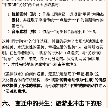
“甲搓”与“民歌”两个源头汲取素材：
舞蹈素材（形）
：作品以国家级非遗项目“甲搓”为
动态
素材
，并提取了摩梭传统**“点踏步”**作为舞蹈动作的
基础 5。
音乐素材（神）
：作品**“同步融合摩梭民谣”** 5。
这种“同步融合”的创作选择，其目的是为了表现“泸沽湖山水
的优美、水滨女性的柔美、幸福生活的甜美” 5。这清晰地表
明，在创作者眼中，“甲搓”的“形体”（点踏步）与“民歌”的
“情感”（柔美、甜美）是不可分割的。只有将两者“同步融
合”，才能完整地传达摩梭文化的审美意境 5。
《柔情似水》的创作逻辑，无意识地复现了“甲搓-民歌”这一
文化复合体的传统结构：
即“甲搓”的舞蹈动作为“民歌”的情感
表达提供了身体的载体，而“民歌”则为“甲搓”的舞蹈动作注入
了灵魂和意境。
六、 变迁中的共生：旅游业冲击下的形