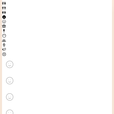
👫
👬
👭
🌚
🌝
🙈
💊
😶
🙏
🍦
🍉
😣