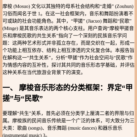
摩梭 (Mosuo) 文化以其独特的母系社会结构和“走婚” (Zouhun)
习俗而闻名于世 1。在这一社会框架内，音乐和舞蹈扮演着不
可或缺的社会功能角色。其中，“甲搓” (Jiacuo) 舞蹈和“民歌”
(Minge) 是其音乐表达的两个核心支柱。用户查询“摩梭甲搓音
乐和摩梭民歌的共生关系”指向了一个深刻的民族音乐学问
题：这两种艺术形式并非孤立存在，而是交织在一起，形成一
个功能上相互依存、结构上相互渗透的文化复合体。本报告旨
在解构这一“共生关系”，分析“甲搓”作为社会空间与“民歌”作
为情感内容的互补性，探讨其共同的音乐形态学基础，并评估
这种关系在当代旅游业背景下的演变。
一、 摩梭音乐形态的分类框架：界定“甲
搓”与“民歌”
要理解“共生”关系，首先必须在分类学上厘清二者的界限与归
属。摩梭族的民间音乐传统是一个广泛的体系，可大致分为三
大类：歌曲 (songs)、音乐舞蹈 (music dances) 和器乐音乐
(instrumental music) 3。