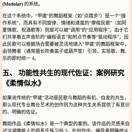
(Modular)
的系统。
在这个系统中，“甲搓”的舞蹈框架（如“点踏步”）是一个“操
作系统”，而具有不同旋律、情绪和速度的“摩梭民歌”（如阿
夏情歌、祝酒歌等）则是可以被“调用”的“应用程序”。由于它
们共享着五声音阶的“编程语言”和附点节奏等“驱动程序”，因
此民歌可以根据场合需要被灵活地填入“甲搓”的舞蹈框架中，
由领舞者（通常擅长吹奏笛子或葫芦笙）引领，实现歌、舞、
乐的即时统一 4。
五、 功能性共生的现代佐证：案例研究
《柔情似水》
如果说传统的“甲搓”活动是民歌与舞蹈的有机、自发的共生，
那么现代专业舞台艺术的创作则为这种共生关系提供了有意识
的、明确的佐证。
舞蹈作品《柔情似水》是一个典型的案例。该作品的灵感来自
泸沽湖摩梭人的母系氏族习俗 5。在创作中，编导者明确地从