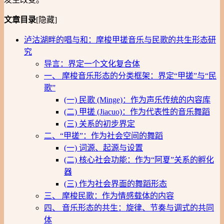
文章目录
[隐藏]
泸沽湖畔的唱与和：摩梭甲搓音乐与民歌的共生形态研
究
导言：界定一个文化复合体
一、 摩梭音乐形态的分类框架：界定“甲搓”与“民
歌”
(一) 民歌 (Minge)：作为声乐传统的内容库
(二) 甲搓 (Jiacuo)：作为代表性的音乐舞蹈
(三) 关系的初步界定
二、“甲搓”：作为社会空间的舞蹈
(一) 词源、起源与设置
(二) 核心社会功能：作为“阿夏”关系的孵化
器
(三) 作为社会界面的舞蹈形态
三、 摩梭民歌：作为情感载体的内容
四、 音乐形态的共生：旋律、节奏与调式的共同
体