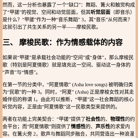
然而，这一分析也暴露了一个“缺口”：舞蹈、篝火和触觉构成
了“甲搓”的视觉、空间和动觉层面，但其
听觉层面
（即音乐）
是什么？“甲搓”作为一种“音乐舞蹈” 3，其“音乐”从何而来？
这就引出了共生关系的另一半——摩梭民歌。
三、 摩梭民歌：作为情感载体的内容
如果说“甲搓”是承载社会功能的“空间”或“身体”，那么摩梭民
歌（特别是阿夏情歌）就是填充这一空间、驱动这一身体的
“声音”与“情感”。
在第一节的分类中，“阿夏情歌” (Asha love songs) 被明确归类
为“民歌”的一种 3。同时，“阿夏” (Asha) 正是摩梭女性对其走
婚伴侣的称谓 1。由此可以推断，“甲搓”这一社会舞蹈的核心
听觉内容，正是由“阿夏情歌”这一民歌类型来提供的。
两者在功能上完美契合：“甲搓”提供了
社会性
的、
物理性
的约
会平台；而“阿夏情歌”则提供了
情感性
的、
声乐性
的求爱内
容。在篝火旁 2，歌声与舞蹈同步融合，共同营造出一种浪漫