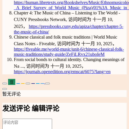
https://human.libretexts.org/Bookshelves/Music/Ethnomusico
_A_Brief_Survey_of_World_Music_(Piza)/01%3A_Music_in
Chapter 4: The Music of China – Listening to The World -
CUNY Pressbooks Network, 访问时间为 十一月 10,
2025，
https://pressbooks.cuny.edu/apiza/chapter/chapter-5-
the-music-of-china/
Chinese classical and folk music traditions | World Music
Class Notes - Fiveable, 访问时间为 十一月 10, 2025，
https://fiveable.me/world-music/unit-6/chinese-classical-folk-
music-traditions/study-guide/ZeFiLRvx21uboIeM
From social bonds to cultural identity. Changing meanings of
Na ..., 访问时间为 十一月 10, 2025，
https://journals.openedition.org/emscat/6075?lang=en
豆
暂无评论
发送评论
编辑评论