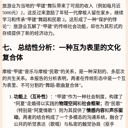
旅游业为当地的“甲搓”舞队带来了可观的收入（例如每月近
5000元）2，这反过来激励了年轻一代摩梭人留在家乡，继续
学习和传承“甲搓”舞蹈和民歌 2。这形成了一种“保护的悖
论”：旅游业瓦解了“甲搓”的传统社会功能，却也为其形式的
存续提供了新的经济动力。
七、 总结性分析：一种互为表里的文化
复合体
摩梭“甲搓”音乐与摩梭“民歌”的关系，是一种深刻的、多层次
的共生关系。本报告的分析表明，两者在传统形态中是一个互
为表里、不可分割的“舞蹈-歌曲复合体”。
功能上（互补性）
：“甲搓”作为一种社会制度，构建了
“阿夏”走婚得以实践的
物理空间
和
社会框架
；而“民歌”
（特别是“阿夏情歌”）则为其提供了
情感内容
和
声乐驱
动
。两者的结合构成了一个多模态的沟通系统，融合了
公共的听觉表达（歌唱）与私密的触觉协商（抠手