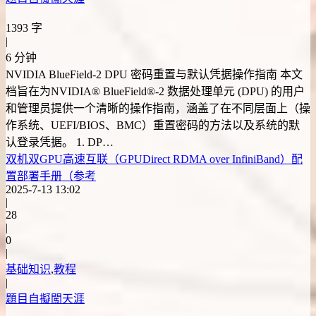
1393 字
|
6 分钟
NVIDIA BlueField-2 DPU 密码重置与默认凭据操作指南 本文
档旨在为NVIDIA® BlueField®-2 数据处理单元 (DPU) 的用户
和管理员提供一个清晰的操作指南，涵盖了在不同层面上（操
作系统、UEFI/BIOS、BMC）重置密码的方法以及系统的默
认登录凭据。 1. DP…
双机双GPU高速互联（GPUDirect RDMA over InfiniBand）配
置部署手册（参考
2025-7-13 13:02
|
28
|
0
|
基础知识
,
教程
|
題目自擬闖天涯