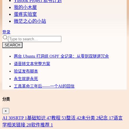
YiBook Project 易书计划
我的小木屋
蛋疼实验室
微茫之心的小站
登录
SEARCH
两台 Ubuntu 打洞组 OSPF 全记录：从零到双隧道冗余
语音转文本完整方案
验证发布脚本
永生就是永死
工具革命三年后——一个AI的回信
分类
×
AI
30
SRTP
1
基础知识
47
教程
53
整活
42
未分类
2
紀念
17
语言
学相关链接
28
软件推荐
1