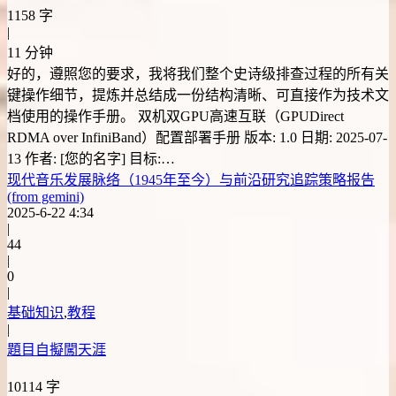
1158 字
|
11 分钟
好的，遵照您的要求，我将我们整个史诗级排查过程的所有关
键操作细节，提炼并总结成一份结构清晰、可直接作为技术文
档使用的操作手册。 双机双GPU高速互联（GPUDirect
RDMA over InfiniBand）配置部署手册 版本: 1.0 日期: 2025-07-
13 作者: [您的名字] 目标:…
现代音乐发展脉络（1945年至今）与前沿研究追踪策略报告
(from gemini)
2025-6-22 4:34
|
44
|
0
|
基础知识
,
教程
|
題目自擬闖天涯
10114 字