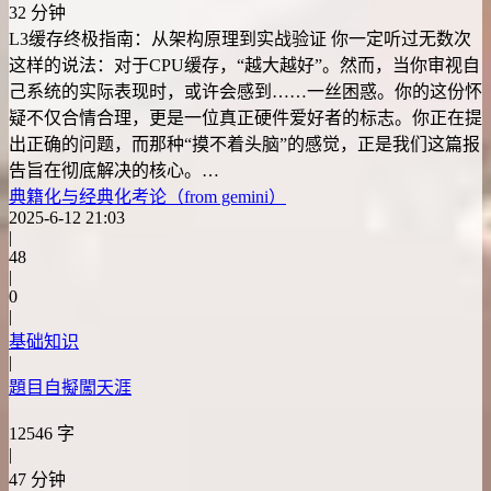
32 分钟
L3缓存终极指南：从架构原理到实战验证 你一定听过无数次
这样的说法：对于CPU缓存，“越大越好”。然而，当你审视自
己系统的实际表现时，或许会感到……一丝困惑。你的这份怀
疑不仅合情合理，更是一位真正硬件爱好者的标志。你正在提
出正确的问题，而那种“摸不着头脑”的感觉，正是我们这篇报
告旨在彻底解决的核心。…
典籍化与经典化考论（from gemini）
2025-6-12 21:03
|
48
|
0
|
基础知识
|
題目自擬闖天涯
12546 字
|
47 分钟