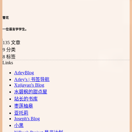
雪花
一位语言学学生。
135
文章
9
分类
8
标签
Links
ArleyBlog
Arley's | 书签导航
Xujiayao's Blog
水碧枫的甜点屋
站长的书库
枣莲柚皋
亚托莉
Joseph's Blog
小黑