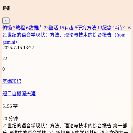
标签
×
偷懒
3
教程
6
数据库
23
整活
15
有趣
5
研究方法
13
紀念
14
诗？
6
21世纪的语音学现状：方法、理论与技术的综合报告（from
gemini）
2025-7-15 13:22
|
22
|
0
|
基础知识
|
題目自擬闖天涯
5156 字
|
20 分钟
21世纪的语音学现状：方法、理论与技术的综合报告 第一部
分 演进中的语音学核心：新视角下的学科基础 语音学作为一