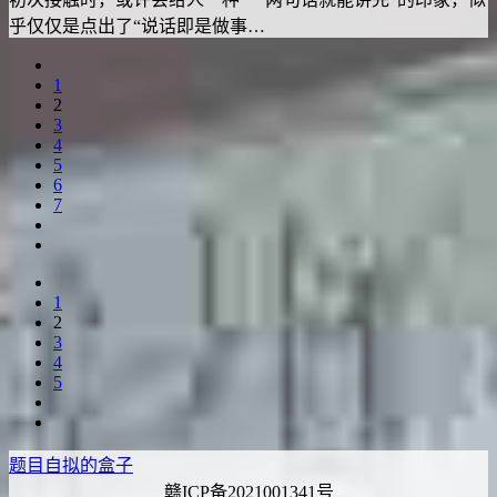
乎仅仅是点出了“说话即是做事…
1
2
3
4
5
6
7
1
2
3
4
5
题目自拟的盒子
赣ICP备2021001341号