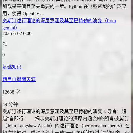
加载是基础且至关重要的一步。Python 在这些领域的广泛应
用，使得 OpenCV…
奥斯汀述行理论的深层意涵及其至巴特勒的演变（from
gemini）
2025-6-02 0:00
|
71
|
0
|
基础知识
|
題目自擬闖天涯
12638 字
|
49 分钟
奥斯汀述行理论的深层意涵及其至巴特勒的演变 I. 导言：超
越“言即行”——揭示奥斯汀理论的深厚内涵 约翰·朗肖·奥斯汀
（John Langshaw Austin）的述行理论（performative theory）在
初次接触时，或许会给人一种“一两句话就能讲完”的印象，似