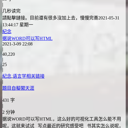
|
几秒读完
請點擊鏈接。目前還有很多沒加上去，慢慢完善2021-05-31
13:44:17 星期一
紀念
据说WORD可以写HTML
2021-3-09 22:08
|
40,220
|
25
|
紀念
,
语言学相关链接
|
題目自擬闖天涯
431 字
|
2 分钟
据说WORD可以写HTML，这么好的可视化工具怎么能不用
呢，这就来试试 写点最近的研究感受吧 书其实怎么说呢，