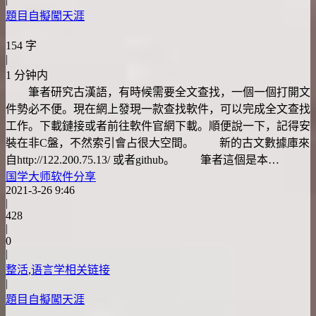
題目自擬闖天涯
154 字
|
1 分钟内
筆者研究古漢語，有時候需要全文查找，一個一個打開文
件勢必不便。現在網上發現一款查找軟件，可以完成全文查找
工作。下載鏈接或者前往軟件官網下載。順便說一下，記得安
裝在非C盤，不然索引會占很大空間。 新的古文數據庫來
自http://122.200.75.13/ 或者github。 筆者這個是本…
国学大师软件分享
2021-3-26 9:46
|
428
|
0
|
整活
,
语言学相关链接
|
題目自擬闖天涯