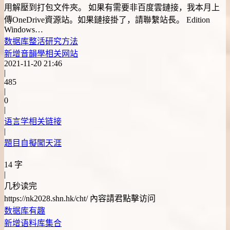
用解壓到打包文件夾。 如果有需要非百度雲鏈接，我本月上
傳OneDrive資源站。如果鏈接掛了，請聯繫站長。 Edition
Windows…
数据库
整活
研究方法
新增音韻學相关网站
2021-11-20 21:46
|
485
|
0
|
语言学相关链接
|
題目自擬闖天涯
14 字
|
几秒读完
https://nk2028.shn.hk/cht/ 內容請君點擊访问
数据库
有趣
新增语料库集合