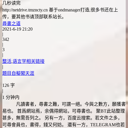
几秒读完
http://netdrive.tmzncty.cn 基于ondmanager打造,很多书还在上
传，要其他书请顶部联系站长。
尋書之道
2021-6-19 21:20
|
342
|
3
|
整活
,
语言学相关链接
|
題目自擬闖天涯
126 字
|
1 分钟内
凡讀書者，尋書之難，可謂一絕。今與之數方，願獲書
易也。 首爲網站焉，余偶得網站，可尋書也。 聚BT此站整理
甚多，無需吾列之。 另有一方，百度云搜索。若文件之多，
可尋會員也，書得，錢又何妨。 還有一方，TELEGRAM也若