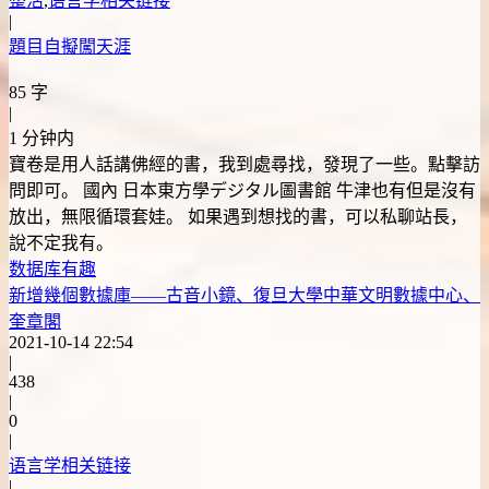
整活
,
语言学相关链接
|
題目自擬闖天涯
85 字
|
1 分钟内
寶卷是用人話講佛經的書，我到處尋找，發現了一些。點擊訪
問即可。 國內 日本東方學デジタル圖書館 牛津也有但是沒有
放出，無限循環套娃。 如果遇到想找的書，可以私聊站長，
說不定我有。
数据库
有趣
新增幾個數據庫——古音小鏡、復旦大學中華文明數據中心、
奎章閣
2021-10-14 22:54
|
438
|
0
|
语言学相关链接
|