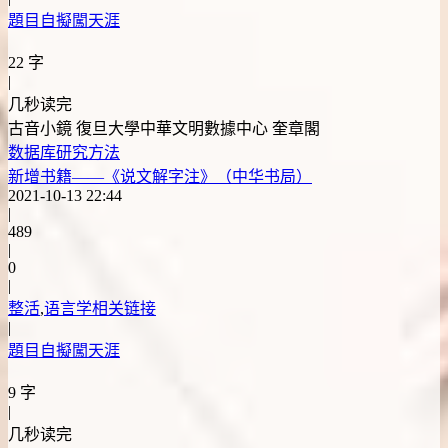
題目自擬闖天涯
22 字
|
几秒读完
古音小鏡 復旦大學中華文明數據中心 奎章閣
数据库
研究方法
新增书籍——《说文解字注》（中华书局）
2021-10-13 22:44
|
489
|
0
|
整活
,
语言学相关链接
|
題目自擬闖天涯
9 字
|
几秒读完