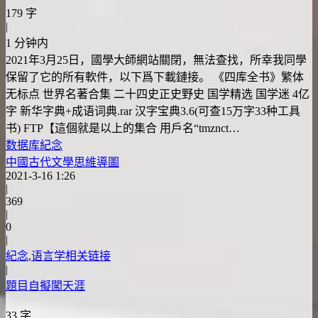
179 字
|
1 分钟内
2021年3月25日，國學大師網站關閉，無法查找，所幸我同學
保留了它的所有軟件，以下爲下載鏈接。 《四库全书》繁体
无标点 世界名著合集 二十四史正史野史 国学精选 国学迷 4亿
字 新华字典+成语词典.rar 汉字宝典3.6(可查15万字33种工具
书) FTP【這個就是以上的集合 用戶名“tmznct…
数据库
紀念
中國古代文學思維導圖
2021-3-16 1:26
|
369
|
0
|
紀念
,
语言学相关链接
|
題目自擬闖天涯
33 字