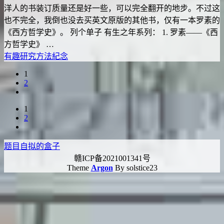
洋人的书装订质量还是好一些，可以完全翻开的地步。不过这
也不完全，我倒也没去买英文原版的其他书，仅有一本罗素的
《西方哲学史》。 列个单子 有生之年系列： 1. 罗素——《西
方哲学史》 …
有趣
研究方法
紀念
1
2
1
2
题目自拟的盒子
赣ICP备2021001341号
Theme
Argon
By solstice23