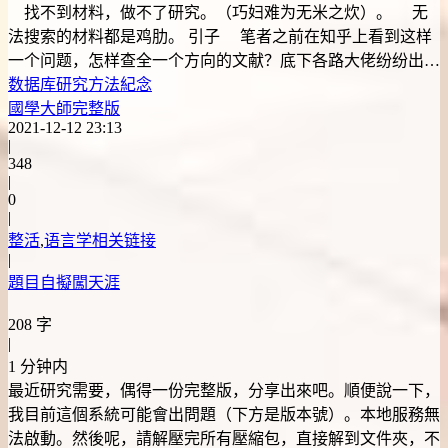
找不到材料，做不了研究。（巧妇难为无米之炊）。 无
法搜索的材料都是鸡肋。 引子 笔者之前在知乎上看到这样
一个问题，怎样查全一个方向的文献？底下各路大佬纷纷出…
数据库
研究方法
紀念
國學大師完整版
2021-12-12 23:13
|
348
|
0
|
整活
,
语言学相关链接
|
題目自擬闖天涯
208 字
|
1 分钟内
最近研究需要，偶得一份完整版，分享出來吧。順便說一下，
我目前這個系統可能會出問題（下方是版本號）。本地服務無
法啟動。然後呢，請解壓完所有壓縮包，直接解到文件夾，不