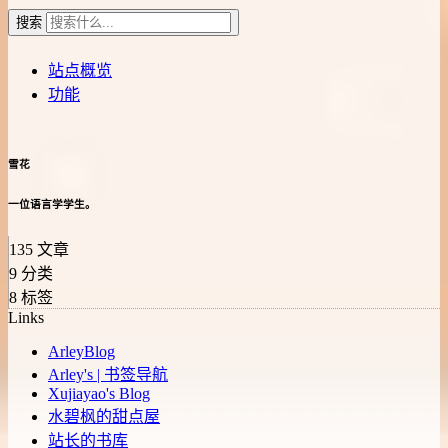
搜索
站点概览
功能
雪花
一位语言学学生。
135
文章
9
分类
8
标签
Links
ArleyBlog
Arley's | 书签导航
Xujiayao's Blog
水碧枫的甜点屋
站长的书库