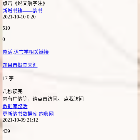
点击《说文解字注》
新增书籍——韵书
2021-10-10 0:20
|
510
|
0
|
整活
,
语言学相关链接
|
題目自擬闖天涯
17 字
|
几秒读完
内有广韵等，请点击访问。 点我访问
数据库
整活
更新韵书数据库 韵典网
2021-10-09 21:12
|
439
|