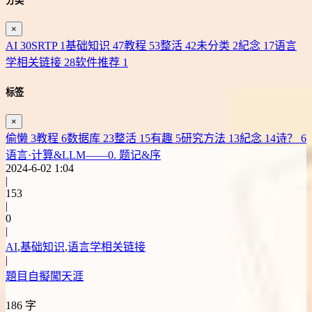
分类
×
AI
30
SRTP
1
基础知识
47
教程
53
整活
42
未分类
2
紀念
17
语言
学相关链接
28
软件推荐
1
标签
×
偷懒
3
教程
6
数据库
23
整活
15
有趣
5
研究方法
13
紀念
14
诗？
6
语言·计算&LLM——0. 题记&序
2024-6-02 1:04
|
153
|
0
|
AI
,
基础知识
,
语言学相关链接
|
題目自擬闖天涯
186 字