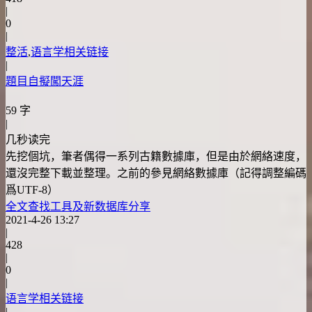
|
0
|
整活
,
语言学相关链接
|
題目自擬闖天涯
59 字
|
几秒读完
先挖個坑，筆者偶得一系列古籍數據庫，但是由於網絡速度，
還沒完整下載並整理。之前的參見網絡數據庫（記得調整編碼
爲UTF-8）
全文查找工具及新数据库分享
2021-4-26 13:27
|
428
|
0
|
语言学相关链接
|