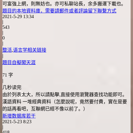
可富強上網，則無妨也。亦可私聊站長，余多搬運下載也。
題目的本地資料庫，需要請郵件或者評論留下聯繫方式
2021-5-29 13:34
|
543
|
0
|
整活
,
语言学相关链接
|
題目自擬闖天涯
71 字
|
几秒读完
由於列表太大，所以請點擊,直接使用瀏覽器查找功能即可。
漢語資料 一堆經典資料（怎麼說呢，竟然要付費，實在是要
的話再看吧，互聯網已經不像以前了。）
新增数据库若干
2021-5-23 8:23
|
418