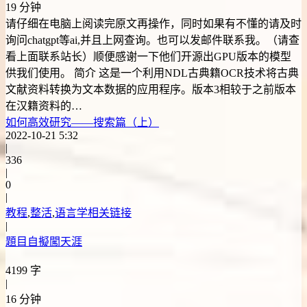
19 分钟
请仔细在电脑上阅读完原文再操作，同时如果有不懂的请及时
询问chatgpt等ai,并且上网查询。也可以发邮件联系我。（请查
看上面联系站长）顺便感谢一下他们开源出GPU版本的模型
供我们使用。 简介 这是一个利用NDL古典籍OCR技术将古典
文献资料转换为文本数据的应用程序。版本3相较于之前版本
在汉籍资料的…
如何高效研究——搜索篇（上）
2022-10-21 5:32
|
336
|
0
|
教程
,
整活
,
语言学相关链接
|
題目自擬闖天涯
4199 字
|
16 分钟