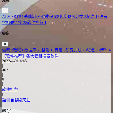
分类
×
AI
30
SRTP
1
基础知识
47
教程
53
整活
42
未分类
2
紀念
17
语言
学相关链接
28
软件推荐
1
标签
×
偷懒
3
教程
6
数据库
23
整活
15
有趣
5
研究方法
13
紀念
14
诗？
6
【软件推荐】各大云盘搜索软件
2022-4-01 4:45
|
462
|
0
|
软件推荐
|
題目自擬闖天涯
69 字