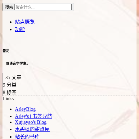
搜索
站点概览
功能
雪花
一位语言学学生。
135
文章
9
分类
8
标签
Links
ArleyBlog
Arley's | 书签导航
Xujiayao's Blog
水碧枫的甜点屋
站长的书库