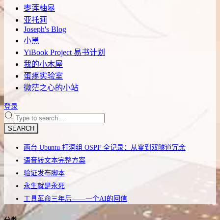
枣莲柚皋
亚托莉
Joseph's Blog
小黑
YiBook Project 易书计划
我的小木屋
蛋疼实验室
微茫之心的小站
登录
SEARCH
两台 Ubuntu 打洞组 OSPF 全记录：从零到双隧道冗余
语音转文本完整方案
验证发布脚本
永生就是永死
工具革命三年后——一个AI的回信